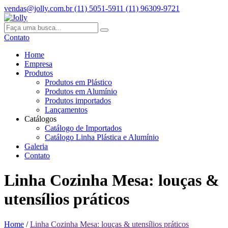
vendas@jolly.com.br
(11) 5051-5911
(11) 96309-9721
Contato
Home
Empresa
Produtos
Produtos em Plástico
Produtos em Alumínio
Produtos importados
Lançamentos
Catálogos
Catálogo de Importados
Catálogo Linha Plástica e Alumínio
Galeria
Contato
Linha Cozinha Mesa: louças &
utensílios práticos
Home
/
Linha Cozinha Mesa: louças & utensílios práticos