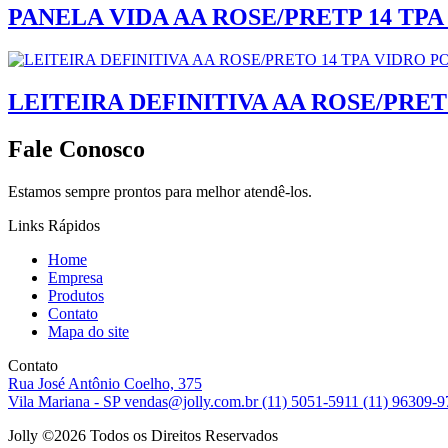
PANELA VIDA AA ROSE/PRETP 14 TPA
LEITEIRA DEFINITIVA AA ROSE/PRET
Fale Conosco
Estamos sempre prontos para melhor atendê-los.
Links Rápidos
Home
Empresa
Produtos
Contato
Mapa do site
Contato
Rua José Antônio Coelho, 375
Vila Mariana - SP
vendas@jolly.com.br
(11) 5051-5911
(11) 96309-
Jolly ©
2026 Todos os Direitos Reservados