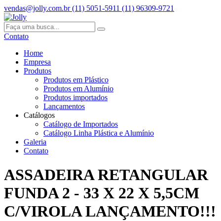
vendas@jolly.com.br
(11) 5051-5911
(11) 96309-9721
Contato
Home
Empresa
Produtos
Produtos em Plástico
Produtos em Alumínio
Produtos importados
Lançamentos
Catálogos
Catálogo de Importados
Catálogo Linha Plástica e Alumínio
Galeria
Contato
ASSADEIRA RETANGULAR
FUNDA 2 - 33 X 22 X 5,5CM
C/VIROLA LANÇAMENTO!!!