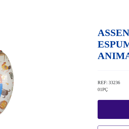
ASSEN
ESPUM
ANIMA
REF: 33236
01PÇ