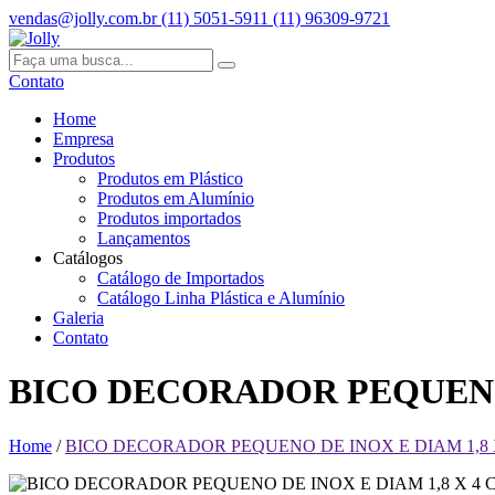
vendas@jolly.com.br
(11) 5051-5911
(11) 96309-9721
Contato
Home
Empresa
Produtos
Produtos em Plástico
Produtos em Alumínio
Produtos importados
Lançamentos
Catálogos
Catálogo de Importados
Catálogo Linha Plástica e Alumínio
Galeria
Contato
BICO DECORADOR PEQUENO 
Home
/
BICO DECORADOR PEQUENO DE INOX E DIAM 1,8 