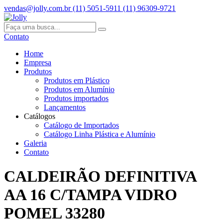
vendas@jolly.com.br
(11) 5051-5911
(11) 96309-9721
Contato
Home
Empresa
Produtos
Produtos em Plástico
Produtos em Alumínio
Produtos importados
Lançamentos
Catálogos
Catálogo de Importados
Catálogo Linha Plástica e Alumínio
Galeria
Contato
CALDEIRÃO DEFINITIVA
AA 16 C/TAMPA VIDRO
POMEL 33280