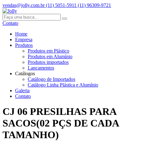
vendas@jolly.com.br
(11) 5051-5911
(11) 96309-9721
Contato
Home
Empresa
Produtos
Produtos em Plástico
Produtos em Alumínio
Produtos importados
Lançamentos
Catálogos
Catálogo de Importados
Catálogo Linha Plástica e Alumínio
Galeria
Contato
CJ 06 PRESILHAS PARA
SACOS(02 PÇS DE CADA
TAMANHO)