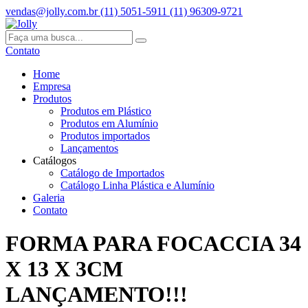
vendas@jolly.com.br
(11) 5051-5911
(11) 96309-9721
Contato
Home
Empresa
Produtos
Produtos em Plástico
Produtos em Alumínio
Produtos importados
Lançamentos
Catálogos
Catálogo de Importados
Catálogo Linha Plástica e Alumínio
Galeria
Contato
FORMA PARA FOCACCIA 34
X 13 X 3CM
LANÇAMENTO!!!