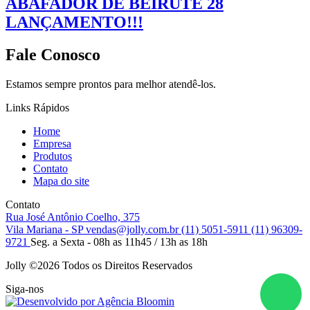
ABAFADOR DE BEIRUTE 28
LANÇAMENTO!!!
Fale Conosco
Estamos sempre prontos para melhor atendê-los.
Links Rápidos
Home
Empresa
Produtos
Contato
Mapa do site
Contato
Rua José Antônio Coelho, 375
Vila Mariana - SP
vendas@jolly.com.br
(11) 5051-5911
(11) 96309-
9721
Seg. a Sexta - 08h as 11h45 / 13h as 18h
Jolly ©
2026 Todos os Direitos Reservados
Siga-nos