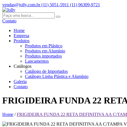
vendas@jolly.com.br
(11) 5051-5911
(11) 96309-9721
Contato
Home
Empresa
Produtos
Produtos em Plástico
Produtos em Alumínio
Produtos importados
Lançamentos
Catálogos
Catálogo de Importados
Catálogo Linha Plástica e Alumínio
Galeria
Contato
FRIGIDEIRA FUNDA 22 RET
Home
/
FRIGIDEIRA FUNDA 22 RETA DEFINITIVA AA C/T