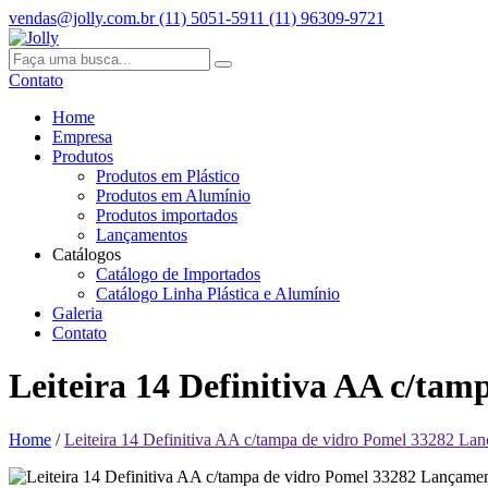
vendas@jolly.com.br
(11) 5051-5911
(11) 96309-9721
Contato
Home
Empresa
Produtos
Produtos em Plástico
Produtos em Alumínio
Produtos importados
Lançamentos
Catálogos
Catálogo de Importados
Catálogo Linha Plástica e Alumínio
Galeria
Contato
Leiteira 14 Definitiva AA c/ta
Home
/
Leiteira 14 Definitiva AA c/tampa de vidro Pomel 33282 Lan