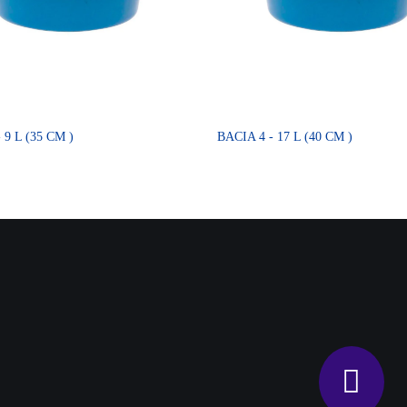
 9 L (35 CM )
BACIA 4 - 17 L (40 CM )