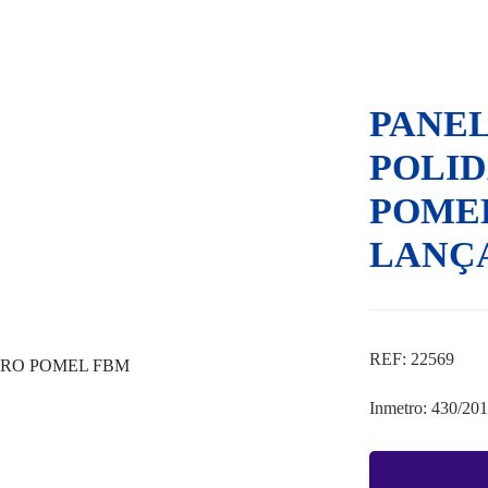
PANEL
POLID
POME
LANÇ
REF: 22569
Inmetro: 430/20