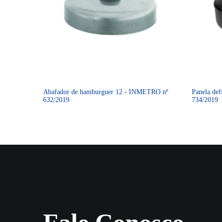
Abafador de hamburguer 12 - INMETRO nº
Panela de
632/2019
734/2019