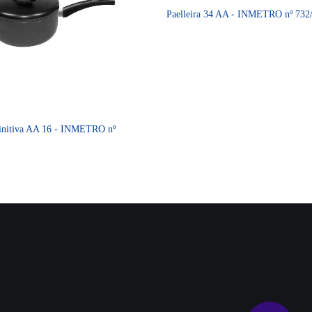
Paelleira 34 AA - INMETRO nº 732
finitiva AA 16 - INMETRO nº