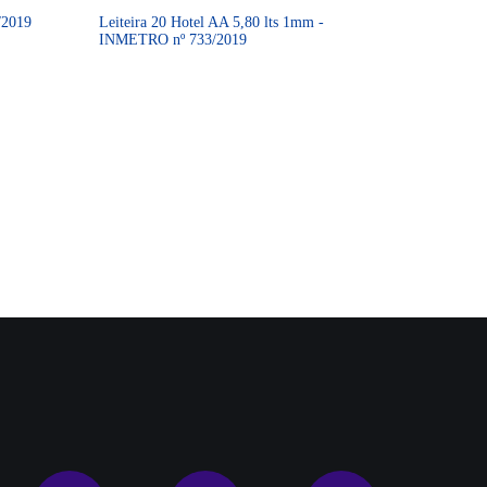
/2019
Leiteira 20 Hotel AA 5,80 lts 1mm -
INMETRO nº 733/2019