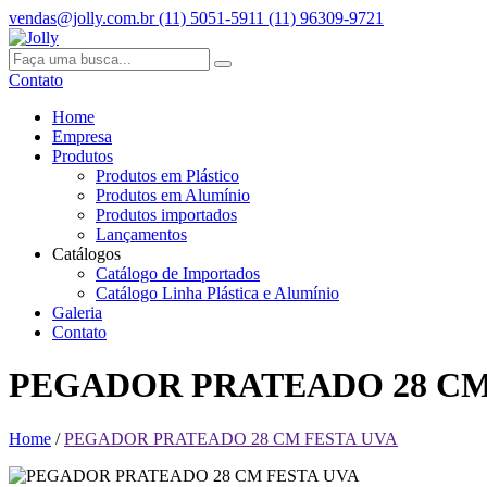
vendas@jolly.com.br
(11) 5051-5911
(11) 96309-9721
Contato
Home
Empresa
Produtos
Produtos em Plástico
Produtos em Alumínio
Produtos importados
Lançamentos
Catálogos
Catálogo de Importados
Catálogo Linha Plástica e Alumínio
Galeria
Contato
PEGADOR PRATEADO 28 CM
Home
/
PEGADOR PRATEADO 28 CM FESTA UVA