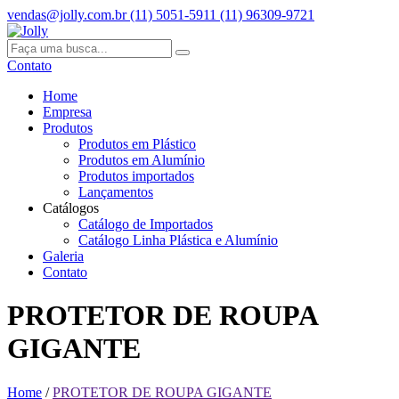
vendas@jolly.com.br
(11) 5051-5911
(11) 96309-9721
Contato
Home
Empresa
Produtos
Produtos em Plástico
Produtos em Alumínio
Produtos importados
Lançamentos
Catálogos
Catálogo de Importados
Catálogo Linha Plástica e Alumínio
Galeria
Contato
PROTETOR DE ROUPA
GIGANTE
Home
/
PROTETOR DE ROUPA GIGANTE